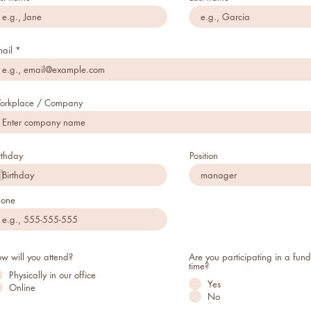
ail
orkplace / Company
rthday
Position
hone
w will you attend?
Are you participating in a fund f
time?
Physically in our office
Yes
Online
No