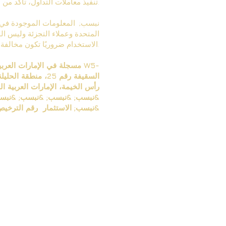
تنفيذ معاملات التداول، تأكد من أنك تدرك تمامًا المخاطر المرتبطة بهذا النوع من النشاط.
المتحدة وعملاء التجزئة وليس الم
الاستخدام ضروريًا تكون مخالفة للقانون أو اللوائح المحلية.
SO15، السقيفة رقم 25، منطقة الحليلة الصناعية - رأس الخيمة، الإمارات العربية المتحدة، وحاصل على رخصة تجارية عالمية من
رأس الخيمة، الإمارات العربي
&نبسب; الاستثمار رقم الترخيص: 009314