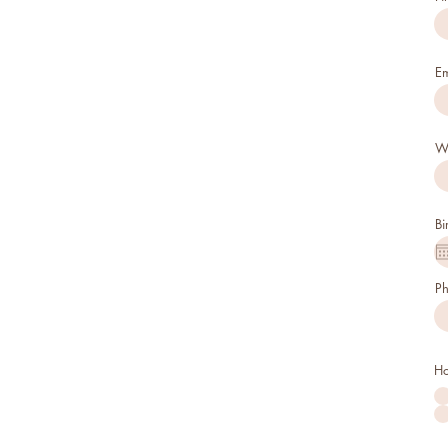
Em
W
Bi
P
Ho