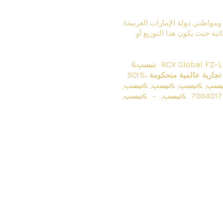
&نبسب; المعلومات الموجودة في هذا الموقع ليست موجهة إلى المقيمين في الولايات المتحدة وكندا وتركيا ومواطني دولة الإمارات العربية
ية حيث يكون هذا التوزيع أو
&نبسب; RCX Global FZ-LLC مسجلة في الإمارات العربية المتحدة برقم تسجيل الشركة: 0000004036421، بعنوان مسجل؛ W5-
حكومة
نبسب; &نبسب; &نبسب; &نبسب;
&نبسب; &نبسب; &نبسب; &نبسب; &نبسب; &نبسب; &نبسب; &نبسب; &نبسب; رخصة تجارة عامة رقم: 7004017 &نبسب; - &نبسب;