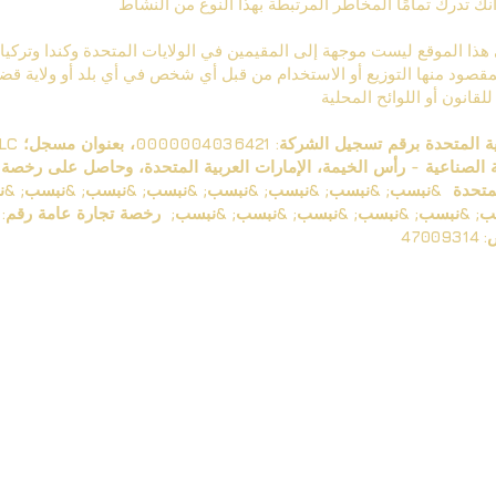
قصود منها التوزيع أو الاستخدام من قبل أي شخص في أي بلد أو ولاية قضائ
ة المتحدة &نبسب; &نبسب; &نبسب; &نبسب; &نبسب; &نبسب; &نبسب; &
47