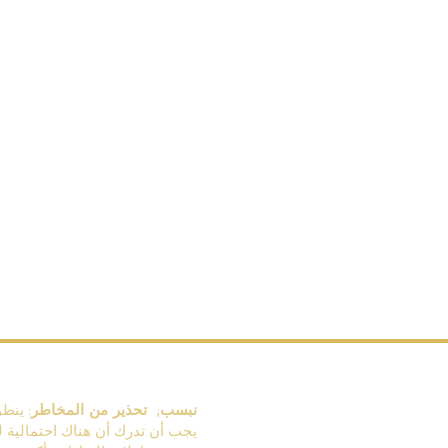
&نبسب; تحذير من المخاطر:
ينطوي
يجب أن تدرك أن هناك احتمالية لخ