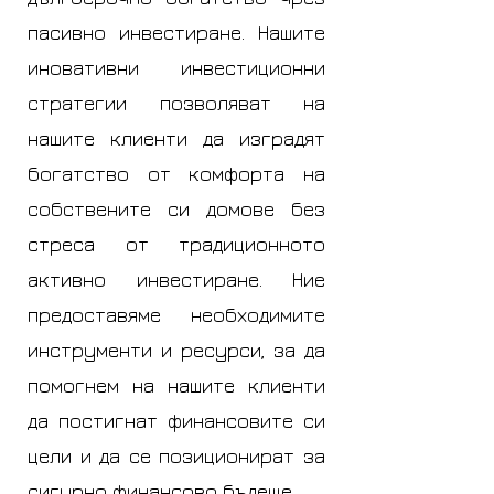
пасивно инвестиране. Нашите
иновативни инвестиционни
стратегии позволяват на
нашите клиенти да изградят
богатство от комфорта на
собствените си домове без
стреса от традиционното
активно инвестиране. Ние
предоставяме необходимите
инструменти и ресурси, за да
помогнем на нашите клиенти
да постигнат финансовите си
цели и да се позиционират за
сигурно финансово бъдеще.