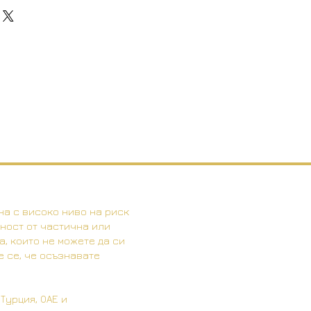
. I'm a great place to add more
nd or exchange policy is a great
our shipping methods, packaging
nd reassure your customers that
straightforward information about
nfidence.
is a great way to build trust and
ers that they can buy from you
а с високо ниво на риск
тност от частична или
, които не можете да си
е се, че осъзнавате
Турция, ОАЕ и