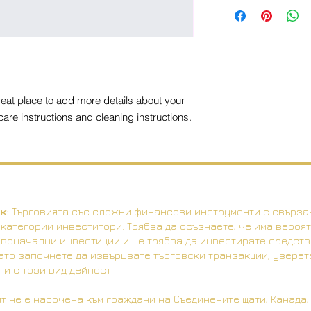
I'm a shipping policy
straightforward refu
information about y
way to build trust a
and cost. Providing 
they can buy with co
your shipping policy 
reassure your custom
with confidence.
reat place to add more details about your 
care instructions and cleaning instructions.
к:
Търговията със сложни финансови инструменти е свързан
 категории инвеститори. Трябва да осъзнаете, че има вероя
воначални инвестиции и не трябва да инвестирате средства
ато започнете да извършвате търговски транзакции, уверет
и с този вид дейност.
не е насочена към граждани на Съединените щати, Канада, 