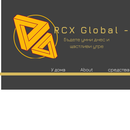
RCX Global 
Бъдете умни днес и
щастливи утре
У дома
About
средства