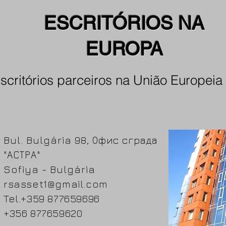
ESCRITÓRIOS NA
EUROPA
scritórios parceiros na União Europeia
Bul. Bulgária 98, Офис сграда
"АСТРА"
Sofiya - Bulgária
rsasset1@gmail.com
Tel.+359 877659696
+356 877659620