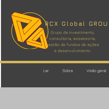
RCX Global GROU
Grupo de investimento,
consultoria, assessoria,
gestão de fundos de ações
e desenvolvimento.
Lar
Sobre
Visão geral