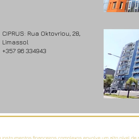
CIPRUS:
Rua Oktovriou, 28,
Limassol
+357 96 334943
instrumentos financeiros complexos envolve um alto nível de 