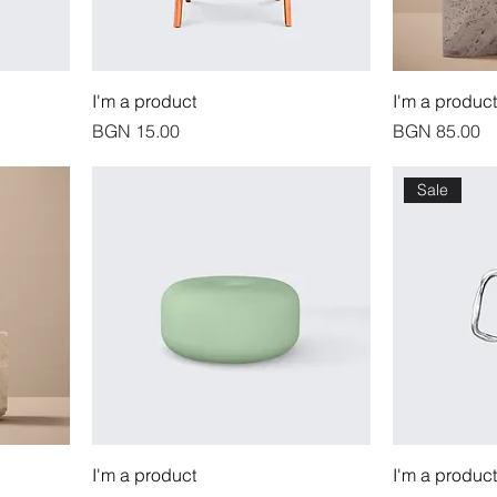
I'm a product
I'm a product
價格
價格
BGN 15.00
BGN 85.00
Sale
I'm a product
I'm a product