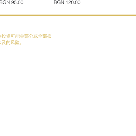
促銷價格
價格
BGN 95.00
BGN 120.00
始投资可能会部分或全部损
涉及的风险。