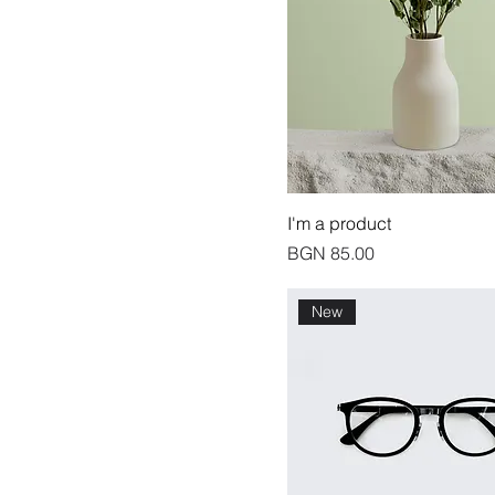
I'm a product
價格
BGN 85.00
New