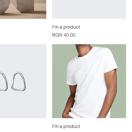
I'm a product
價格
BGN 40.00
I'm a product