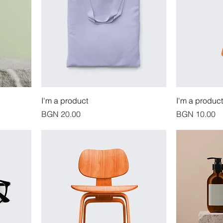
I'm a product
I'm a product
價格
價格
BGN 20.00
BGN 10.00