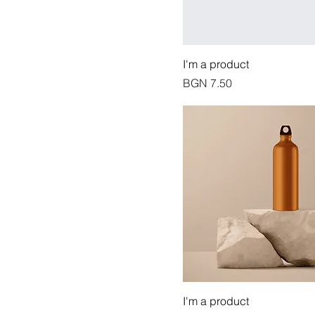
I'm a product
價格
BGN 7.50
I'm a product