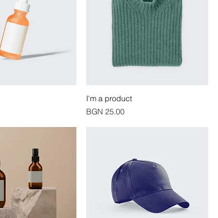
I'm a product
價格
BGN 25.00