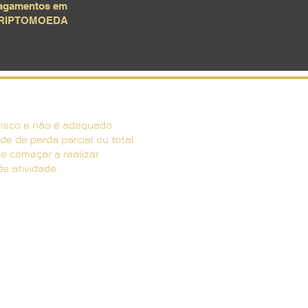
agamentos em
RIPTOMOEDA
risco e não é adequado
de de perda parcial ou total
de começar a realizar
e atividade.