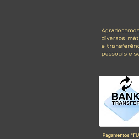
Agradecemo
diversos mét
e transferên
pessoais e s
Pagamentos "F