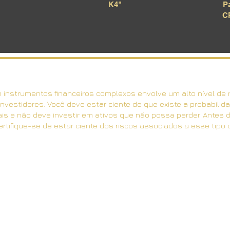
K4"
P
C
instrumentos financeiros complexos envolve um alto nível de 
nvestidores. Você deve estar ciente de que existe a probabilida
ais e não deve investir em ativos que não possa perder. Antes 
rtifique-se de estar ciente dos riscos associados a esse tipo d